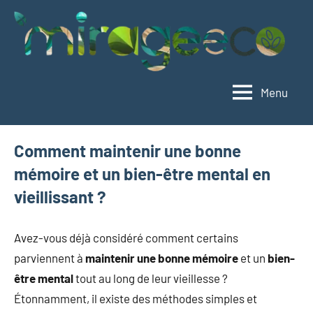
Aller
au
contenu
Menu
Mirageeco
Vivez
éco,
vivez
Comment maintenir une bonne
mieux
mémoire et un bien-être mental en
vieillissant ?
Avez-vous déjà considéré comment certains
parviennent à
maintenir une bonne mémoire
et un
bien-
être mental
tout au long de leur vieillesse ?
Étonnamment, il existe des méthodes simples et