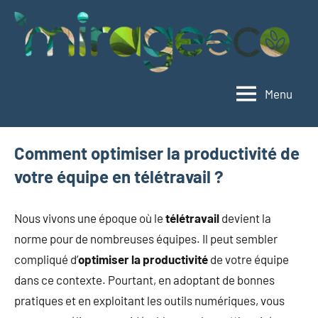
Aller
au
contenu
Menu
Mirageeco
Vivez
éco,
vivez
Comment optimiser la productivité de
mieux
votre équipe en télétravail ?
Nous vivons une époque où le
télétravail
devient la
norme pour de nombreuses équipes. Il peut sembler
compliqué d’
optimiser la productivité
de votre équipe
dans ce contexte. Pourtant, en adoptant de bonnes
pratiques et en exploitant les outils numériques, vous