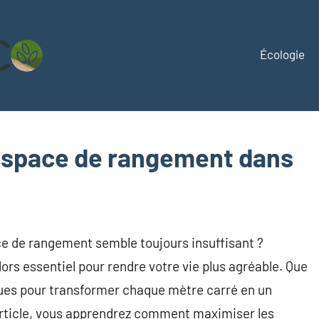
Écologie
Mirageeco
Vivez
éco,
vivez
mieux
espace de rangement dans
ce de rangement semble toujours insuffisant ?
ors essentiel pour rendre votre vie plus agréable. Que
ques pour transformer chaque mètre carré en un
article, vous apprendrez comment maximiser les